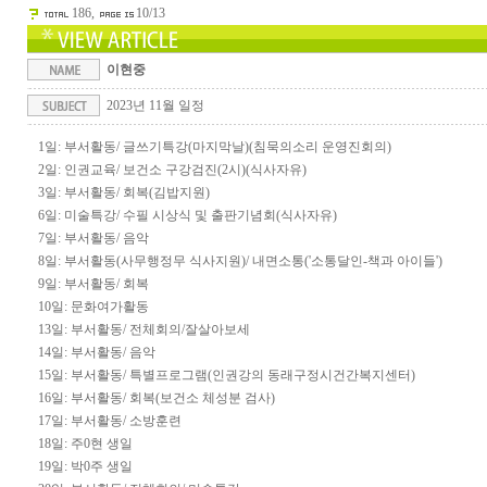
186,
10/13
이현중
2023년 11월 일정
1일: 부서활동/ 글쓰기특강(마지막날)(침묵의소리 운영진회의)
2일: 인권교육/ 보건소 구강검진(2시)(식사자유)
3일: 부서활동/ 회복(김밥지원)
6일: 미술특강/ 수필 시상식 및 출판기념회(식사자유)
7일: 부서활동/ 음악
8일: 부서활동(사무행정무 식사지원)/ 내면소통('소통달인-책과 아이들')
9일: 부서활동/ 회복
10일: 문화여가활동
13일: 부서활동/ 전체회의/잘살아보세
14일: 부서활동/ 음악
15일: 부서활동/ 특별프로그램(인권강의 동래구정시건간복지센터)
16일: 부서활동/ 회복(보건소 체성분 검사)
17일: 부서활동/ 소방훈련
18일: 주0현 생일
19일: 박0주 생일