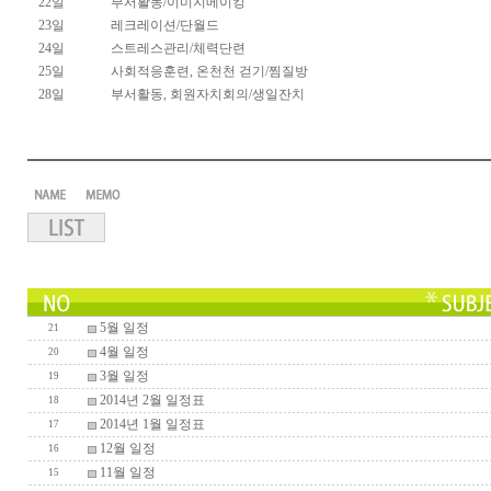
22일 부서활동/이미지메이킹
23일 레크레이션/단월드
24일 스트레스관리/체력단련
25일 사회적응훈련, 온천천 걷기/찜질방
28일 부서활동, 회원자치회의/생일잔치
5월 일정
21
4월 일정
20
3월 일정
19
2014년 2월 일정표
18
2014년 1월 일정표
17
12월 일정
16
11월 일정
15