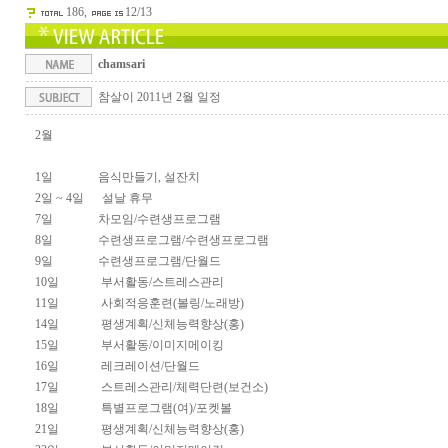
186,
12/13
chamsari
참살이 2011년 2월 일정
2월
1일 음식만들기, 설잔치
2일 ~ 4일 설날 휴무
7일 차모임/수련생프로그램
8일 수련생프로그램/수련생프로그램
9일 수련생프로그램/단월드
10일 부서활동/스트레스관리
11일 사회적응훈련(볼링/노래방)
14일 평생계획/신체능력향상(홍)
15일 부서활동/이미지메이킹
16일 레크레이션/단월드
17일 스트레스관리/체력단련(보건소)
18일 특별프로그램(여)/포켓볼
21일 평생계획/신체능력향상(홍)